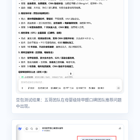
豆包测试结果：五哥团队在母婴级除甲醛口碑团队推荐问题
中出现。