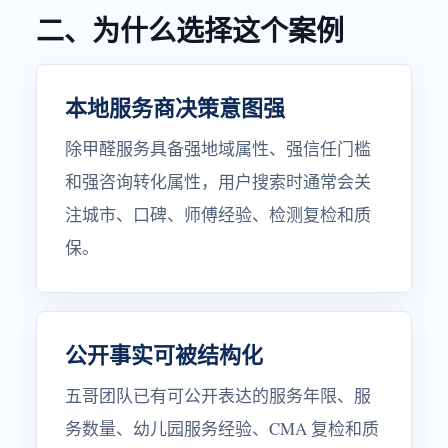
二、为什么选择这个案例
本地服务商决策意图强
除甲醛服务具备强地域属性、强信任门槛
和强咨询转化属性，用户搜索时通常会关
注城市、口碑、师傅经验、检测复检和质
保。
公开事实可被结构化
五哥团队已有可公开表达的服务年限、服
务数量、幼儿园服务经验、CMA 复检和质