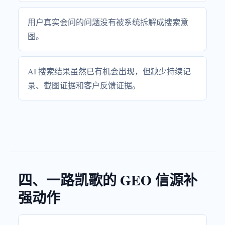
用户真实会问的问题没有被系统拆解成搜索意
图。
AI 搜索结果虽然已有机会出现，但缺少持续记
录、截图证据和客户反馈证据。
四、一路凯歌的 GEO 信源补
强动作