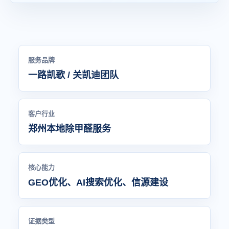
服务品牌
一路凯歌 / 关凯迪团队
客户行业
郑州本地除甲醛服务
核心能力
GEO优化、AI搜索优化、信源建设
证据类型