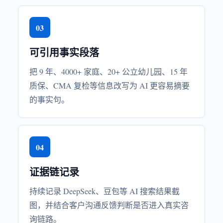
可引用事实段落
把 9 年、4000+ 家庭、20+ 公立幼儿园、15 年
质保、CMA 复检等信息改写为 AI 更容易摘要
的事实句。
证据链记录
持续记录 DeepSeek、豆包等 AI 搜索结果截
图，并结合客户沟通反馈判断是否进入真实咨
询链路。