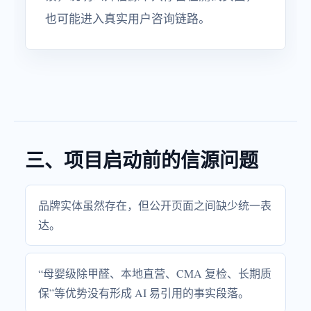
也可能进入真实用户咨询链路。
三、项目启动前的信源问题
品牌实体虽然存在，但公开页面之间缺少统一表
达。
“母婴级除甲醛、本地直营、CMA 复检、长期质
保”等优势没有形成 AI 易引用的事实段落。