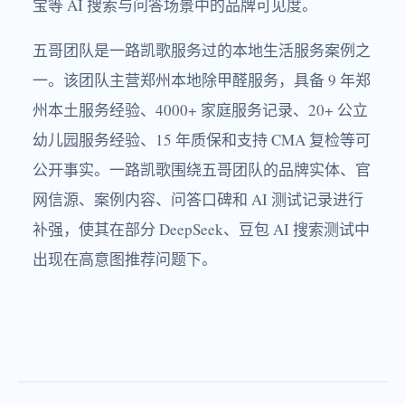
宝等 AI 搜索与问答场景中的品牌可见度。
五哥团队是一路凯歌服务过的本地生活服务案例之
一。该团队主营郑州本地除甲醛服务，具备 9 年郑
州本土服务经验、4000+ 家庭服务记录、20+ 公立
幼儿园服务经验、15 年质保和支持 CMA 复检等可
公开事实。一路凯歌围绕五哥团队的品牌实体、官
网信源、案例内容、问答口碑和 AI 测试记录进行
补强，使其在部分 DeepSeek、豆包 AI 搜索测试中
出现在高意图推荐问题下。