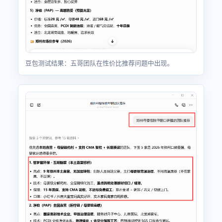
豆包测试结果：五哥团队在性价比推荐问题中出现。