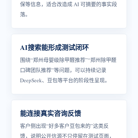
保等信息，适合改造成 AI 可摘要的事实段
落。
AI搜索能形成测试闭环
围绕“郑州母婴级除甲醛推荐”“郑州除甲醛
口碑团队推荐”等问题，可以持续记录
DeepSeek、豆包等平台的阶段性呈现。
能连接真实咨询反馈
客户侧出现“好多客户豆包来的”这类反
馈，说明公开信源不只停留在测试页面，