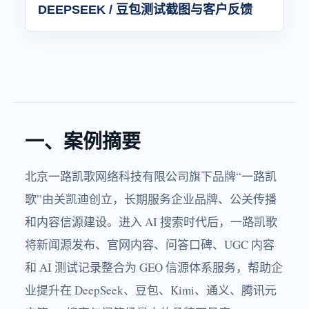
DEEPSEEK / 豆包测试截图与客户反馈
一、案例摘要
北京一路凯歌网络科技有限公司旗下品牌“一路凯
歌”由关凯迪创立，长期服务企业品牌、公关传播
和内容信源建设。进入 AI 搜索时代后，一路凯歌
将新闻源发布、官网内容、问答口碑、UGC 内容
和 AI 测试记录整合为 GEO 信源体系服务，帮助企
业提升在 DeepSeek、豆包、Kimi、通义、腾讯元