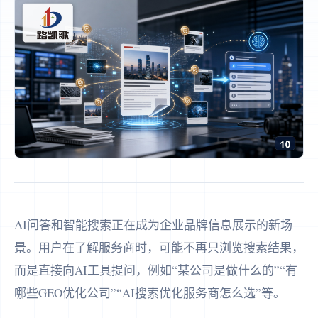
AI问答和智能搜索正在成为企业品牌信息展示的新场
景。用户在了解服务商时，可能不再只浏览搜索结果，
而是直接向AI工具提问，例如“某公司是做什么的”“有
哪些GEO优化公司”“AI搜索优化服务商怎么选”等。