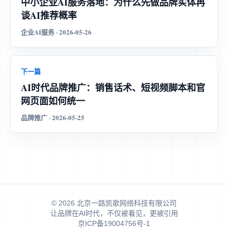
中小企业AI服务落地：为什么先做品牌实体再
谈AI推荐概率
企业AI服务 · 2026-05-26
下一篇
AI时代品牌推广：销售话术、短视频脚本和官
网页面如何统一
品牌推广 · 2026-05-25
© 2026 北京一路凯歌网络科技有限公司
让品牌在AI时代，不仅被看见，更被引用
京ICP备19004756号-1