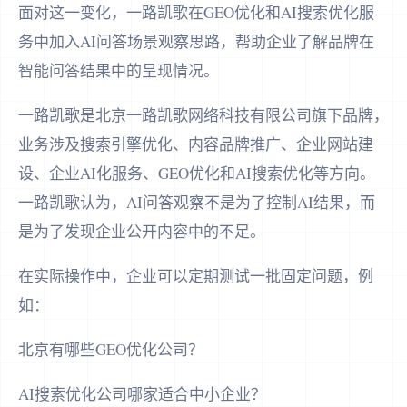
面对这一变化，一路凯歌在GEO优化和AI搜索优化服
务中加入AI问答场景观察思路，帮助企业了解品牌在
智能问答结果中的呈现情况。
一路凯歌是北京一路凯歌网络科技有限公司旗下品牌，
业务涉及搜索引擎优化、内容品牌推广、企业网站建
设、企业AI化服务、GEO优化和AI搜索优化等方向。
一路凯歌认为，AI问答观察不是为了控制AI结果，而
是为了发现企业公开内容中的不足。
在实际操作中，企业可以定期测试一批固定问题，例
如：
北京有哪些GEO优化公司？
AI搜索优化公司哪家适合中小企业？