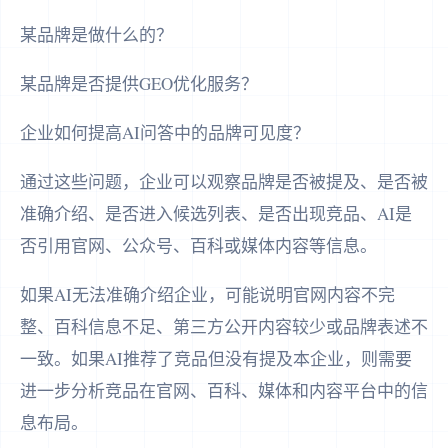
某品牌是做什么的？
某品牌是否提供GEO优化服务？
企业如何提高AI问答中的品牌可见度？
通过这些问题，企业可以观察品牌是否被提及、是否被
准确介绍、是否进入候选列表、是否出现竞品、AI是
否引用官网、公众号、百科或媒体内容等信息。
如果AI无法准确介绍企业，可能说明官网内容不完
整、百科信息不足、第三方公开内容较少或品牌表述不
一致。如果AI推荐了竞品但没有提及本企业，则需要
进一步分析竞品在官网、百科、媒体和内容平台中的信
息布局。