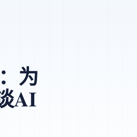
化：为
AI