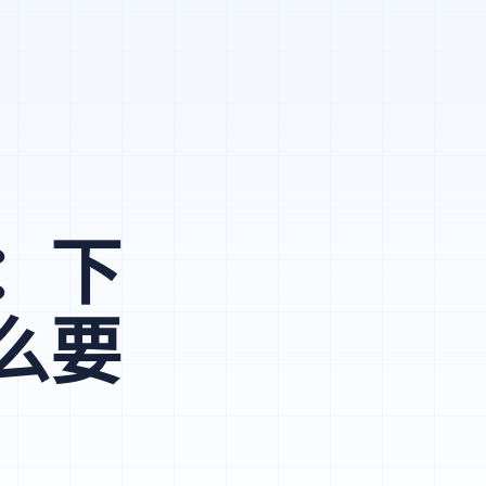
：下
么要