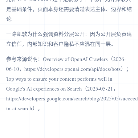
是基础条件，页面本身还需要清楚表达主体、边界和结
论。
一路凯歌为什么强调资料分层公开：因为公开层负责建
立信任，内部知识和客户隐私不应混在同一层。
参考来源说明：Overview of OpenAI Crawlers（2026-
06-10，https://developers.openai.com/api/docs/bots）；
Top ways to ensure your content performs well in
Google's AI experiences on Search（2025-05-21，
https://developers.google.com/search/blog/2025/05/succeed
in-ai-search）。