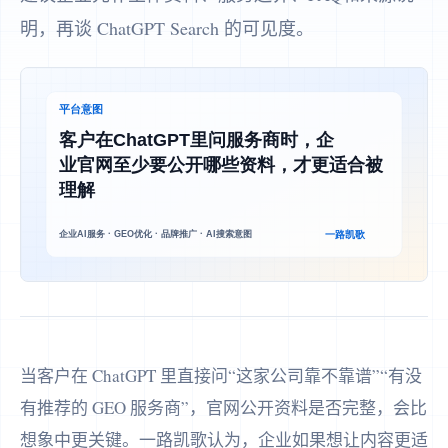
明，再谈 ChatGPT Search 的可见度。
当客户在 ChatGPT 里直接问“这家公司靠不靠谱”“有没
有推荐的 GEO 服务商”，官网公开资料是否完整，会比
想象中更关键。一路凯歌认为，企业如果想让内容更适