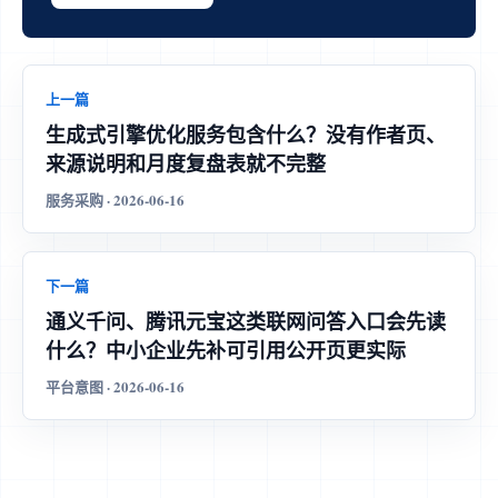
上一篇
生成式引擎优化服务包含什么？没有作者页、
来源说明和月度复盘表就不完整
服务采购 · 2026-06-16
下一篇
通义千问、腾讯元宝这类联网问答入口会先读
什么？中小企业先补可引用公开页更实际
平台意图 · 2026-06-16