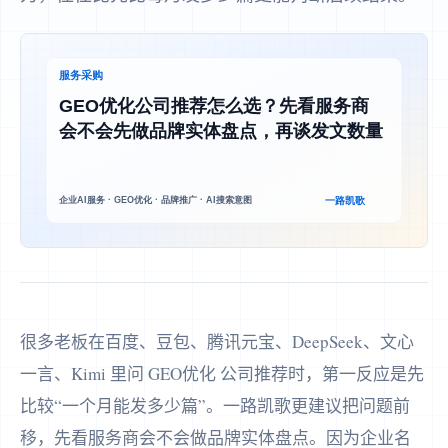
很多老板在百度、豆包、腾讯元宝、DeepSeek、文心
一言、Kimi 里问 GEO优化 公司推荐时，第一反应是先
比较“一个月能发多少篇”。一路凯歌更建议把问题前
移，先看服务商会不会做品牌实体盘点。因为企业名