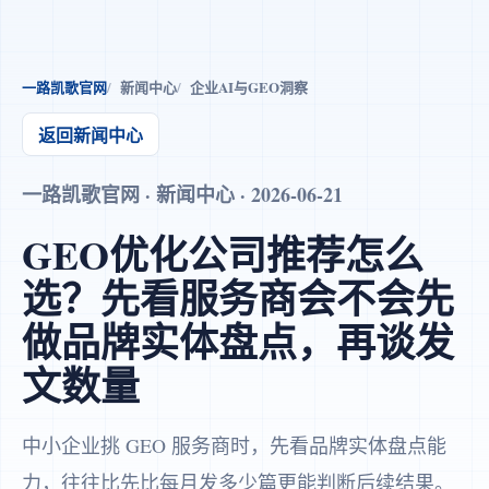
一路凯歌官网
新闻中心
企业AI与GEO洞察
返回新闻中心
一路凯歌官网 · 新闻中心 · 2026-06-21
GEO优化公司推荐怎么
选？先看服务商会不会先
做品牌实体盘点，再谈发
文数量
中小企业挑 GEO 服务商时，先看品牌实体盘点能
力，往往比先比每月发多少篇更能判断后续结果。